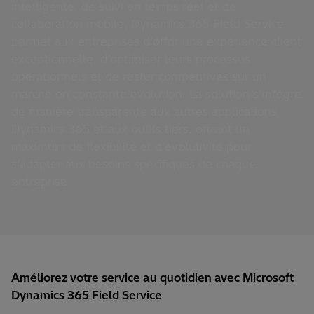
intelligente, de suivi en temps réel et de
collaboration mobile, Dynamics 365 Field Service
permet aux entreprises d’offrir une expérience client
exceptionnelle, d’optimiser leurs processus
opérationnels et de rester compétitives sur un
marché en constante évolution. La solution s’intègre
de manière transparente aux autres applications
Dynamics 365 et aux outils tiers, offrant un
maximum de flexibilité et d’évolutivité pour
s’adapter aux besoins spécifiques de chaque
entreprise.
Améliorez votre service au quotidien avec Microsoft
Dynamics 365 Field Service