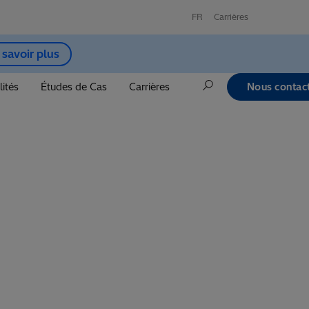
FR
Carrières
 savoir plus
lités
Études de Cas
Carrières
Nous contac