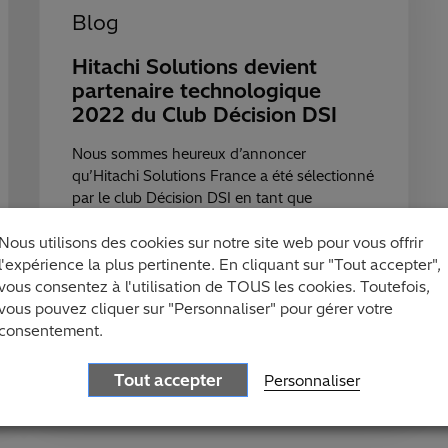
Blog
Hitachi Solutions devient
partenaire technologique
2022 du Club Décision DSI
Nous sommes heureux d’annoncer
qu’Hitachi Solutions France a été sélectionné
par le club Décision DSI en tant que
partenaire technologique 2022.
Nous utilisons des cookies sur notre site web pour vous offrir
l'expérience la plus pertinente. En cliquant sur "Tout accepter",
vous consentez à l'utilisation de TOUS les cookies. Toutefois,
Marko Nousiainen
vous pouvez cliquer sur "Personnaliser" pour gérer votre
consentement.
Tout accepter
Personnaliser