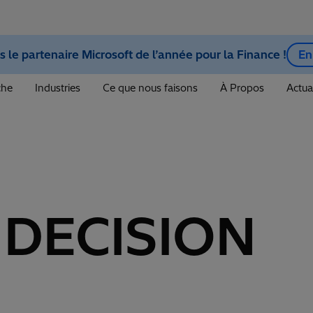
le partenaire Microsoft de l’année pour la Finance !
En
che
Industries
Ce que nous faisons
À Propos
Actua
 DECISION