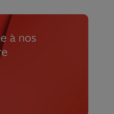
ce à nos
re