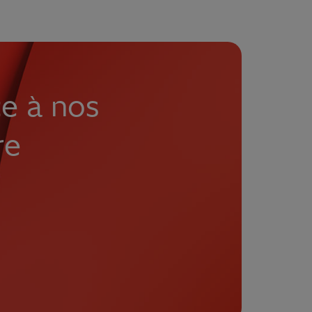
ce à nos
re