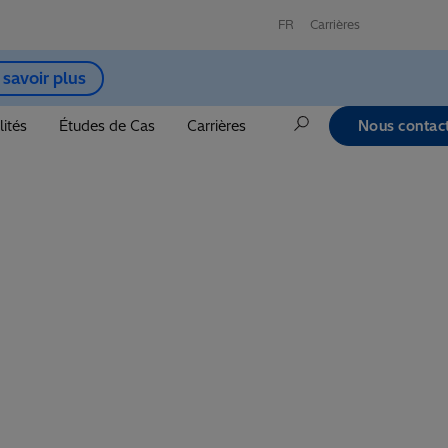
FR
Carrières
 savoir plus
lités
Études de Cas
Carrières
Nous contac