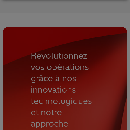
Révolutionnez
vos opérations
grâce à nos
innovations
technologiques
et notre
approche