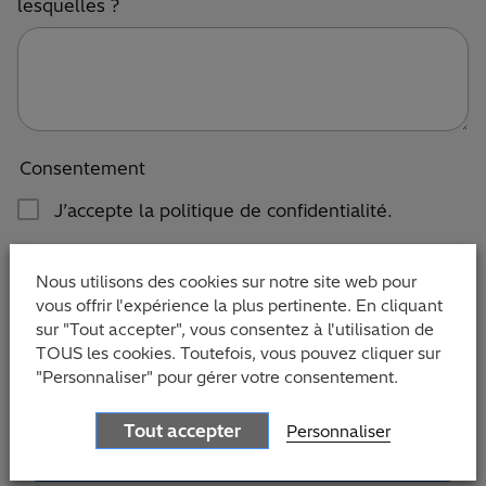
lesquelles ?
Consentement
J’accepte la politique de confidentialité.
En cliquant sur le bouton « Soumettre », vous
acceptez qu’Hitachi Solutions traite et utilise vos
Nous utilisons des cookies sur notre site web pour
vous offrir l'expérience la plus pertinente. En cliquant
données personnelles pour examiner votre
sur "Tout accepter", vous consentez à l'utilisation de
demande conformément à la
politique de
TOUS les cookies. Toutefois, vous pouvez cliquer sur
confidentialité d’Hitachi Solutions
. Les champs
"Personnaliser" pour gérer votre consentement.
marqués d’un * sont obligatoires.
Tout accepter
Personnaliser