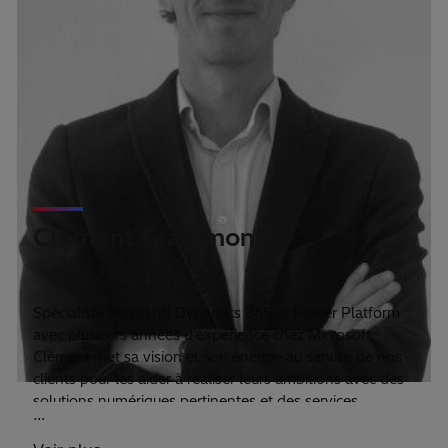
Clément Grammont
Head of Pre-sales
Spécialiste Microsoft Dynamics 365 et Power Platform
avec plusieurs années d’expérience chez Microsoft,
Clément met sa vision et son énergie au service de nos
clients pour les aider à réaliser leurs ambitions avec des
solutions numériques pertinentes et des services
…
adaptés.