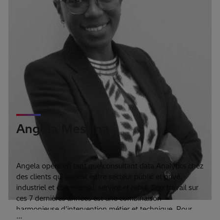
Angela Messina
Senior Analytics Consultant
Angela opère en tant que consultant data
Analytics
chez
des clients qui varient entre secteur public et privé,
industriel et commercial, service et
retail
.
Son travail sur
ces 7 dernières années est une combinaison
harmonieuse d’intervention métier et technique.
Pour
…
ses clients, elle implémente des solution BI qui réponde