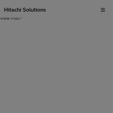
Hitachi Solutions
View Post↗
VivaTech 2026
17 juin, 2026 – 19 juin, 2026