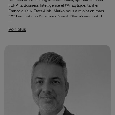
l’ERP, la Business Intelligence et l’Analytique, tant en
France qu’aux Etats-Unis, Marko nous a rejoint en mars
2021 en tant que Directeur général. Plus récemment, il
…
était Managing Partner chez Gartner auprès de clients
des secteurs Retail, CPG et Luxe.
Voir plus