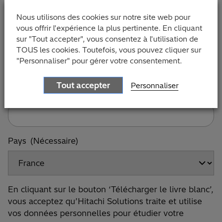
Nous utilisons des cookies sur notre site web pour
vous offrir l'expérience la plus pertinente. En cliquant
sur "Tout accepter", vous consentez à l'utilisation de
Email
(Nécessaire)
TOUS les cookies. Toutefois, vous pouvez cliquer sur
"Personnaliser" pour gérer votre consentement.
Tout accepter
Personnaliser
Téléphone
(Nécessaire)
Pays
(Nécessaire)
En cliquant sur le bouton ‘Télécharger le livre blanc’,
En
vous acceptez qu’Hitachi Solutions traite et utilise
cliquant
vos données personnelles pour étudier votre
sur