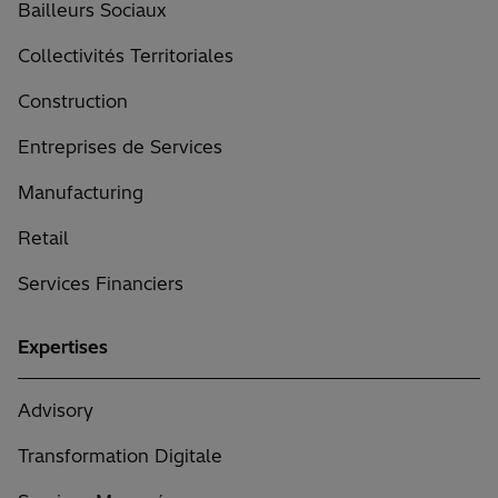
Bailleurs Sociaux
demande
conformément
Collectivités Territoriales
à
la
Construction
politique
Entreprises de Services
de
confidentialité
Manufacturing
d’Hitachi
Solutions.
Retail
Les
champs
Services Financiers
marqués
d’une
Expertises
étoile
(*)
Advisory
sont
obligatoires.
Transformation Digitale
(Nécessaire)