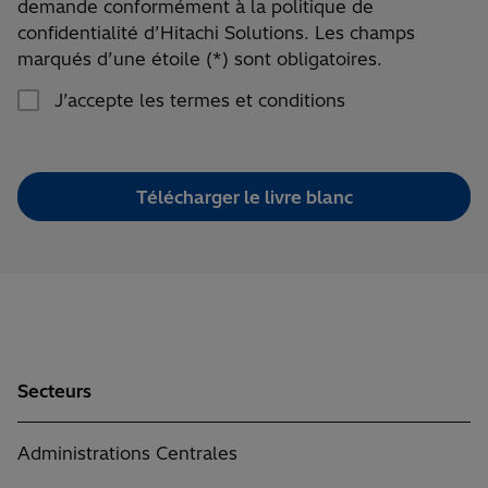
demande conformément à la politique de
le
confidentialité d’Hitachi Solutions. Les champs
bouton
marqués d’une étoile (*) sont obligatoires.
'Télécharger
le
J’accepte les termes et conditions
livre
blanc',
vous
acceptez
Télécharger le livre blanc
qu’Hitachi
Solutions
traite
et
utilise
vos
données
Secteurs
personnelles
pour
étudier
Administrations Centrales
votre