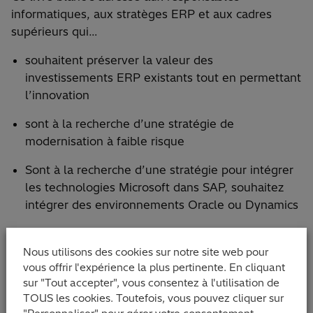
informatiques, aux stratèges ERP et aux cadres
supérieurs qui…
souhaitent préserver la valeur des
investissements ERP existants tout en permettant
l’innovation
sont à la recherche d’une stratégie de
modernisation à faible risque
Sont à la recherche d’une stratégie pour intégrer
les technologies Microsoft dans SAP, souhaitez
intégrer des environnements Oracle ou Dynamics
souhaitez mettre en œuvre et faire évoluer des
cas d’utilisation ciblés avec une valeur ajoutée
Nous utilisons des cookies sur notre site web pour
vous offrir l'expérience la plus pertinente. En cliquant
mesurable
sur "Tout accepter", vous consentez à l'utilisation de
Télécharger White Paper ERP
TOUS les cookies. Toutefois, vous pouvez cliquer sur