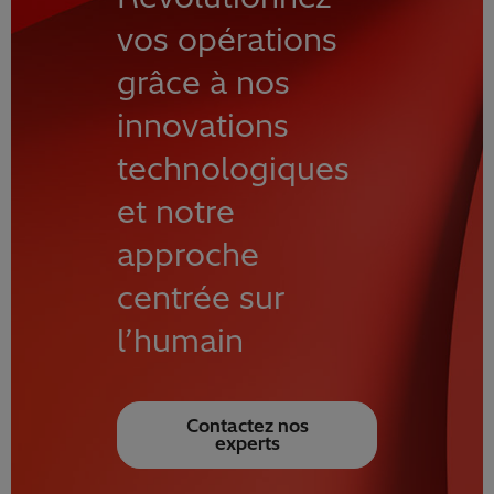
vos opérations
grâce à nos
innovations
technologiques
et notre
approche
centrée sur
l’humain
Contactez nos
experts