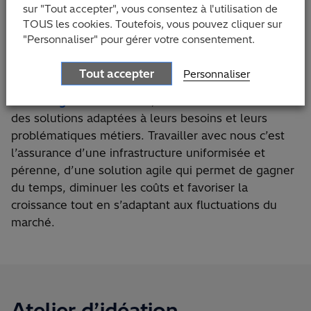
sur "Tout accepter", vous consentez à l'utilisation de
la distribution, de la mode, des services
TOUS les cookies. Toutefois, vous pouvez cliquer sur
professionnels ou encore du secteur public dans
"Personnaliser" pour gérer votre consentement.
leurs projets de transformation numérique, le
déploiement de solutions ERP et CRM, la data
Tout accepter
Personnaliser
science et l’analyse des données. À l’aide des
technologies de Microsoft
, nous offrons à nos clients
des solutions adaptées à leurs besoins et leurs
problématiques métiers. Travailler avec nous c’est
l’assurance d’une infrastructure uniformisée et
pérenne, d’une solution agile qui permet de gagner
du temps, diminuer les coûts et favoriser la
croissance tout en s’adaptant aux fluctuations du
marché.
Atelier d’idéation