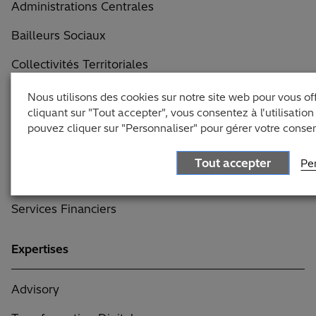
Administrations Centrales
Bailleurs Sociaux
Collectivités Territoriales
Construction
Nous utilisons des cookies sur notre site web pour vous off
cliquant sur "Tout accepter", vous consentez à l'utilisati
Entreprises de Services
pouvez cliquer sur "Personnaliser" pour gérer votre cons
Manufacturing
Tout accepter
Pe
Retail
Services Financiers
Expertises
Advisory