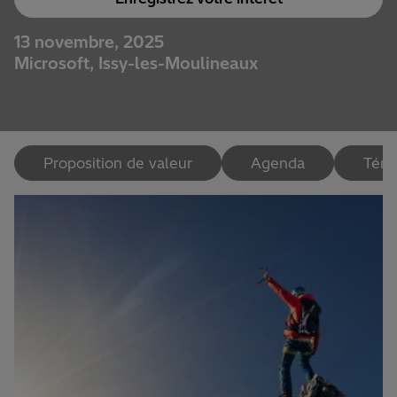
13 novembre, 2025
Microsoft, Issy-les-Moulineaux
Proposition de valeur
Agenda
Témo