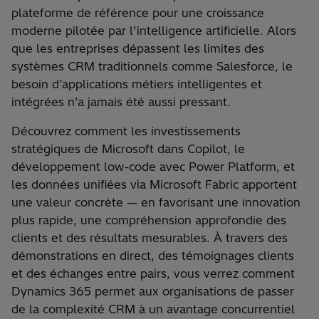
plateforme
de
référence
pour
une
croissance
moderne
pilotée
par
l’intelligence
artificielle
.
Alors
que les
entreprises
dépassent
les
limites
des
systèmes
CRM
traditionnels
comme
Salesforce, le
besoin
d’applications
métiers
intelligentes
et
intégrées
n’a
jamais
été
aussi
pressant
.
Découvrez
comment les
investissements
stratégiques
de Microsoft dans Copilot, le
développement
low-code avec Power Platform, et
les données
unifiées
via Microsoft Fabric
apportent
une
valeur
concrète —
en
favorisant
une
innovation
plus
rapide
,
une
compréhension
approfondie
des
clients et des
résultats
mesurables
. À travers des
démonstrations
en
direct, des
témoignages
clients
et des
échanges
entre pairs,
vous
verrez
comment
Dynamics 365
permet
aux organisations de passer
de la
complexité
CRM à un
avantage
concurrentiel