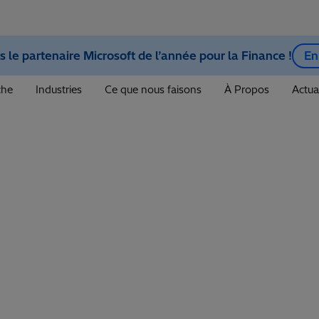
le partenaire Microsoft de l’année pour la Finance !
En
che
Industries
Ce que nous faisons
À Propos
Actua