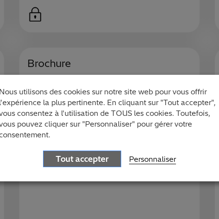
Brochure
Hitachi Solutions Support
Nous utilisons des cookies sur notre site web pour vous offrir
Services
l'expérience la plus pertinente. En cliquant sur "Tout accepter",
vous consentez à l'utilisation de TOUS les cookies. Toutefois,
Découvrez les services de Support Hitachi
vous pouvez cliquer sur "Personnaliser" pour gérer votre
Solutions et comment nous pouvons vous
consentement.
aider à transformer votre entreprise grâce
à une assistance complète tout au long de
Tout accepter
Personnaliser
votre parcours de transformation.