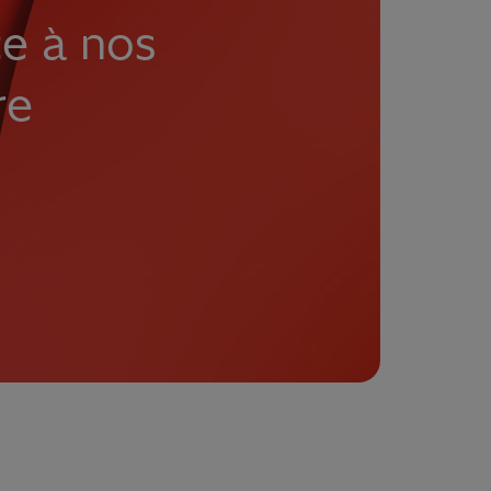
ce à nos
re