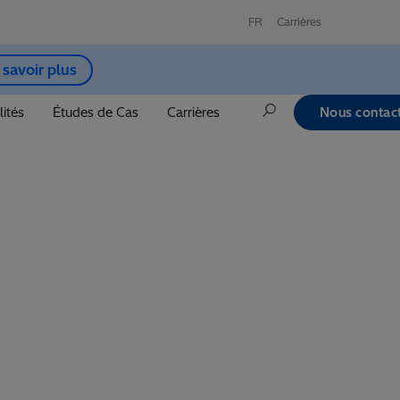
FR
Carrières
 savoir plus
lités
Études de Cas
Carrières
Nous contac