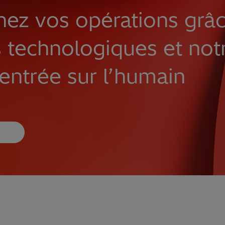
nez vos opérations grâ
 technologiques et not
entrée sur l’humain